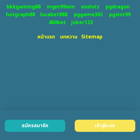
bkkgaming88
mgm99win
xoslotz
pgdragon
hotgraph88
lucabet888
pggame365
pgslot99
460bet
joker123
หน้าแรก
บทความ
Sitemap
สมัครสมาชิก
เข้าสู่ระบบ