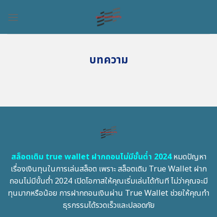
Skip
to
content
บทความ
สล็อตเติม true wallet ฝากถอนไม่มีขั้นต่ำ 2024
หมดปัญหา
เรื่องเงินทุนในการเล่นสล็อต เพราะ สล็อตเติม True Wallet ฝาก
ถอนไม่มีขั้นต่ำ 2024 เปิดโอกาสให้คุณเริ่มเล่นได้ทันที ไม่ว่าคุณจะมี
ทุนมากหรือน้อย การฝากถอนเงินผ่าน True Wallet ช่วยให้คุณทำ
ธุรกรรมได้รวดเร็วและปลอดภัย